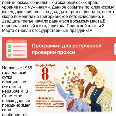
политических, социальных и экономических прав,
уровняв их с мужчинами. Данное событие по юлианскому
календарю пришлось на двадцать третье февраля, но его
скоро поменяли на григорианское летоисчисление, и
двадцать третье начало равняться восьмому марта.В
первоначальный же год прихода Советской власти 8
Марта отнесли к государственным праздникам.
Но лишь с 1965
года данный
сутки
официально
считается
нерабочим. В
Советское
время данный
праздник имел
свои
особенности,