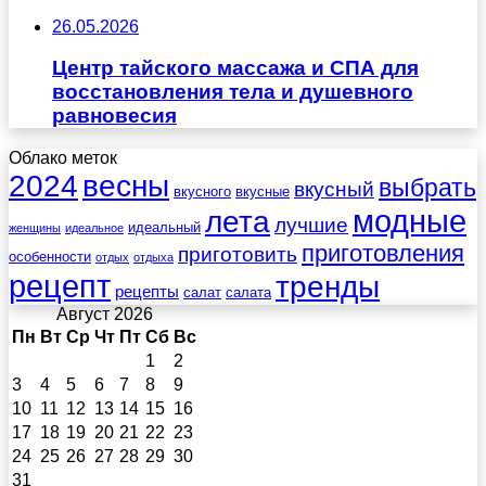
26.05.2026
Центр тайского массажа и СПА для
восстановления тела и душевного
равновесия
Облако меток
весны
2024
выбрать
вкусный
вкусного
вкусные
лета
модные
лучшие
идеальный
женщины
идеальное
приготовления
приготовить
особенности
отдых
отдыха
рецепт
тренды
рецепты
салат
салата
Август 2026
Пн
Вт
Ср
Чт
Пт
Сб
Вс
1
2
3
4
5
6
7
8
9
10
11
12
13
14
15
16
17
18
19
20
21
22
23
24
25
26
27
28
29
30
31