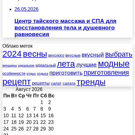
26.05.2026
Центр тайского массажа и СПА для
восстановления тела и душевного
равновесия
Облако меток
весны
2024
выбрать
вкусный
вкусного
вкусные
лета
модные
лучшие
идеальный
женщины
идеальное
приготовления
приготовить
особенности
отдых
отдыха
рецепт
тренды
рецепты
салат
салата
Август 2026
Пн
Вт
Ср
Чт
Пт
Сб
Вс
1
2
3
4
5
6
7
8
9
10
11
12
13
14
15
16
17
18
19
20
21
22
23
24
25
26
27
28
29
30