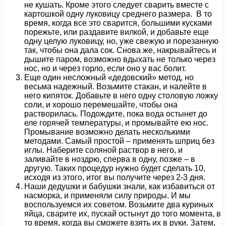
не кушать. Кроме этого следует сварить вместе с
картошкой одну луковицу среднего размера. В то
время, когда все это сварится, большими кусками
порежьте, или раздавите вилкой, и добавьте еще
одну целую луковицу, но, уже свежую и порезанную
так, чтобы она дала сок. Снова же, накрывайтесь и
дышите паром, возможно вдыхать не только через
нос, но и через горло, если оно у вас болит.
Еще один несложный «дедовский» метод, но
весьма надежный. Возьмите стакан, и налейте в
него кипяток. Добавьте в него одну столовую ложку
соли, и хорошо перемешайте, чтобы она
растворилась. Подождите, пока вода остынет до
еле горячей температуры, и промывайте ею нос.
Промывание возможно делать несколькими
методами. Самый простой – применять шприц без
иглы. Наберите соляной раствор в него, и
заливайте в ноздрю, сперва в одну, позже – в
другую. Таких процедур нужно будет сделать 10,
исходя из этого, итог вы получите через 2-3 дня.
Наши дедушки и бабушки знали, как избавиться от
насморка, и применяли силу природы. И мы
воспользуемся их советом. Возьмите два куриных
яйца, сварите их, пускай остынут до того момента, в
то время, когда вы сможете взять их в руки. Затем,