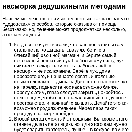
насморка дедушкиными методами
Начнем мы лечение с самых несложных, так называемых
«дедовских» способов, которые оказывают помощь
безотказно, но, лечение может продолжаться несколько,
а несколько дней.
Когда вы почувствовали, что ваш нос забит, и вам
стало не легко дышать, сразу же бегите в
ближайший овощной магазин, и берите самый
несложный репчатый лук. По большому счету, лук
считается лекарством от ста заболеваний, и
насморк – не исключение. Берёте лук, дома
нарезаете его, и начинаете делать ингаляцию,
иными словами — дышать. Для этого положите лук
на тарелку, поднесите нос как возможно ближе,
наряду с этим, глаза следует закрыть, накройтесь
полотенцем, чтобы не попадал лишний воздушное
пространство, и начинайте дышать. Делайте это как
возможно продолжительнее. Через пара таких
процедур насморк пройдет.
Второй метод смежный с прошлым. Вы кроме этого
станете делать ингаляцию, но, для этого вам нужно
будет сварить картофель, лучше – в кожуре, вам его