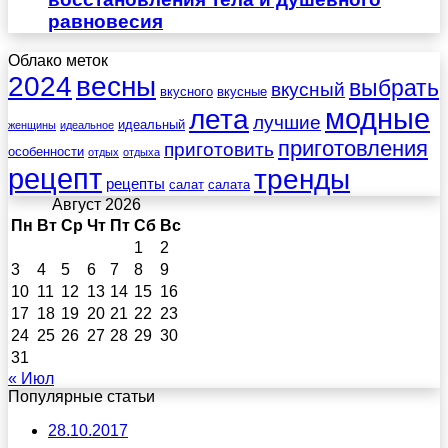
равновесия
Облако меток
весны
2024
выбрать
вкусный
вкусного
вкусные
лета
модные
лучшие
идеальный
женщины
идеальное
приготовления
приготовить
особенности
отдых
отдыха
рецепт
тренды
рецепты
салат
салата
Август 2026
Пн
Вт
Ср
Чт
Пт
Сб
Вс
1
2
3
4
5
6
7
8
9
10
11
12
13
14
15
16
17
18
19
20
21
22
23
24
25
26
27
28
29
30
31
« Июл
Популярные статьи
28.10.2017