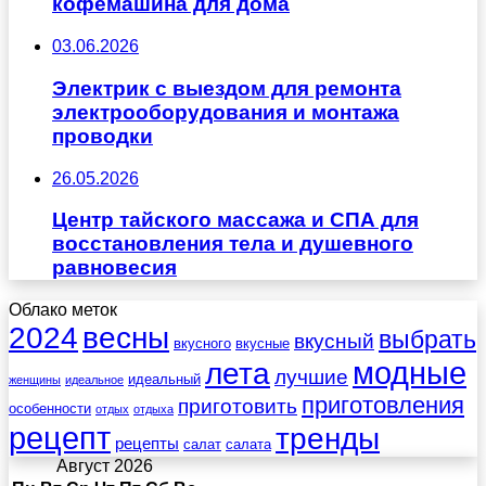
кофемашина для дома
03.06.2026
Электрик с выездом для ремонта
электрооборудования и монтажа
проводки
26.05.2026
Центр тайского массажа и СПА для
восстановления тела и душевного
равновесия
Облако меток
весны
2024
выбрать
вкусный
вкусного
вкусные
лета
модные
лучшие
идеальный
женщины
идеальное
приготовления
приготовить
особенности
отдых
отдыха
рецепт
тренды
рецепты
салат
салата
Август 2026