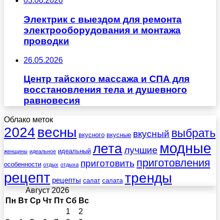
03.06.2026
Электрик с выездом для ремонта
электрооборудования и монтажа
проводки
26.05.2026
Центр тайского массажа и СПА для
восстановления тела и душевного
равновесия
Облако меток
весны
2024
выбрать
вкусный
вкусного
вкусные
лета
модные
лучшие
идеальный
женщины
идеальное
приготовления
приготовить
особенности
отдых
отдыха
рецепт
тренды
рецепты
салат
салата
Август 2026
Пн
Вт
Ср
Чт
Пт
Сб
Вс
1
2