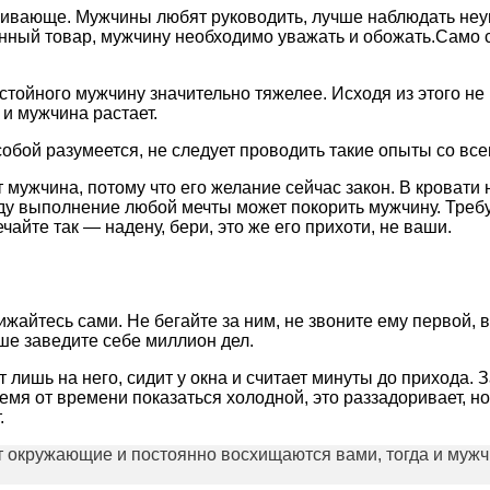
скивающе. Мужчины любят руководить, лучше наблюдать неу
енный товар, мужчину необходимо уважать и обожать.Само с
остойного мужчину значительно тяжелее. Исходя из этого не
 и мужчина растает.
обой разумеется, не следует проводить такие опыты со все
 мужчина, потому что его желание сейчас закон. В кровати н
ду выполнение любой мечты может покорить мужчину. Требуе
ечайте так — надену, бери, это же его прихоти, не ваши.
жайтесь сами. Не бегайте за ним, не звоните ему первой, в
чше заведите себе миллион дел.
т лишь на него, сидит у окна и считает минуты до прихода.
ремя от времени показаться холодной, это раззадоривает, 
.
т окружающие и постоянно восхищаются вами, тогда и мужчи