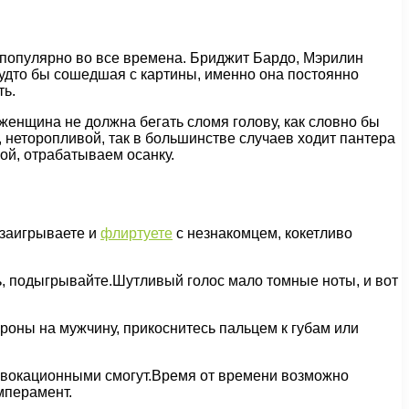
в популярно во все времена. Бриджит Бардо, Мэрилин
будто бы сошедшая с картины, именно она постоянно
ть.
 женщина не должна бегать сломя голову, как словно бы
неторопливой, так в большинстве случаев ходит пантера
ой, отрабатываем осанку.
 заигрываете и
флиртуете
с незнакомцем, кокетливо
ь, подыгрывайте.Шутливый голос мало томные ноты, и вот
ороны на мужчину, прикоснитесь пальцем к губам или
ровокационными смогут.Время от времени возможно
емперамент.