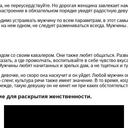
ма, не переусердствуйте. Но дорогая женщина завлекает н
 настроении в обязательном порядке увидят радостную деву
одимо устраивать мужчину по всем параметрам, в этот самый
ь на нем одном, не следует размениваться всегда. Мужчины 
рядом со своим кавалером. Они также любят общаться. Разв
азать, а где промолчать, воспитывайте в себе чувство вкуса
 Мужчины любят начитанных и зрелых дам, а не тщетных и т
 девочке, но скоро она наскучит и он уйдет. Любой мужчин 
 сленг, культура речи также имеет значение. В то время, к
жде, такую девушку он не кинет ни при каких обстоятельст
ие для раскрытия женственности.