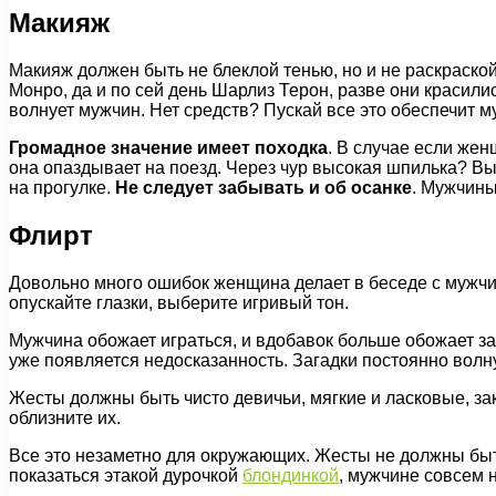
Макияж
Макияж должен быть не блеклой тенью, но и не раскраско
Монро, да и по сей день Шарлиз Терон, разве они краси
волнует мужчин. Нет средств? Пускай все это обеспечит му
Громадное значение имеет походка
. В случае если жен
она опаздывает на поезд. Через чур высокая шпилька? В
на прогулке.
Не следует забывать и об осанке
. Мужчины
Флирт
Довольно много ошибок женщина делает в беседе с мужчин
опускайте глазки, выберите игривый тон.
Мужчина обожает играться, и вдобавок больше обожает за
уже появляется недосказанность. Загадки постоянно волную
Жесты должны быть чисто девичьи, мягкие и ласковые, зак
облизните их.
Все это незаметно для окружающих. Жесты не должны быт
показаться этакой дурочкой
блондинкой
, мужчине совсем н