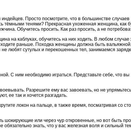
й индейцев. Просто посмотрите, что в большинстве случае
лись тёмными тенями? Прекрасная ухоженная женщина, как 
жчина. Обучитесь просить. Как раз просить, а не потребова
щина на каблуках, обучитесь на них ходить. В любом случае
ыходите раньше. Походка женщины должна быть вальяжной, 
 не любят сутулых и перекошенных тел, занимаемся зарядк
ой. С ним необходимо играться. Представьте себе, что вы
воевывать. Разрешите ему вас завоевать, но не упрямьтес
т, ее так и хочется разгадать.
рутите локон на пальце, в также время, посматривая со ст
ь шокирующие или через чур откровенные, но вот быть п
е обязательно знать, что у вас железная воля и сильный т