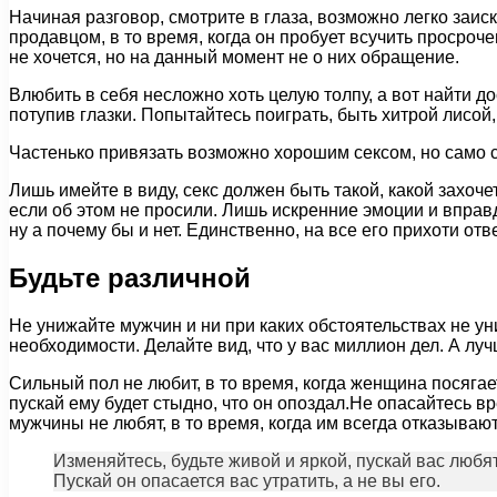
Начиная разговор, смотрите в глаза, возможно легко заи
продавцом, в то время, когда он пробует всучить просроч
не хочется, но на данный момент не о них обращение.
Влюбить в себя несложно хоть целую толпу, а вот найти д
потупив глазки. Попытайтесь поиграть, быть хитрой лисой,
Частенько привязать возможно хорошим сексом, но само с
Лишь имейте в виду, секс должен быть такой, какой захочет
если об этом не просили. Лишь искренние эмоции и вправ
ну а почему бы и нет. Единственно, на все его прихоти отв
Будьте различной
Не унижайте мужчин и ни при каких обстоятельствах не уни
необходимости. Делайте вид, что у вас миллион дел. А лу
Сильный пол не любит, в то время, когда женщина посягае
пускай ему будет стыдно, что он опоздал.Не опасайтесь в
мужчины не любят, в то время, когда им всегда отказывают
Изменяйтесь, будьте живой и яркой, пускай вас любя
Пускай он опасается вас утратить, а не вы его.