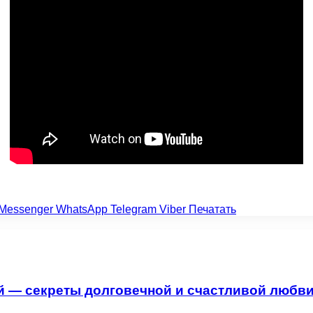
Messenger
WhatsApp
Telegram
Viber
Печатать
й — секреты долговечной и счастливой любв