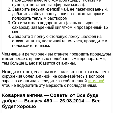
пара долек вместе с кожурой (цедру глотать не
нужно, ответственны эфирные масла).
Заварить весьма крепкий чай, не пакетированный,
добавить чайную ложку соли на стакан заварки и
полоскать теплым раствором.
Сок или отвар подорожника (лишь не сироп с
сахаром), заваренный кипятком и проваренный 15
мин.
Заварите 1 полную столовую ложку шалфея на
стакан кипятка, настаивайте полчаса, процедите и
полоскайте теплым.
Чем чаще и регулярней вы станете проводить процедуры
в комплексе с правильно подобранными препаратами,
тем больше шанс избавится от ангины.
Исходя из этого, если вы выяснили, что кто-то из вашего
окружения болел ангиной, не сомневайтесь в вопросе,
заразна ли ангина, а следите за собственной
гигиеной
,
чтоб не подхватить эту мерзость с последствиями.
Коварная ангина — Советы от Все буде
добре — Выпуск 450 — 26.08.2014 — Все
будет хорошо