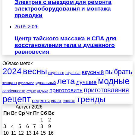
Электрик с выездом для ремонта
электрооборудования и монтажа
проводки
26.05.2026
Центр тайского массажа и СПА для
восстановления тела и душевного
равновесия
Облако меток
весны
2024
выбрать
вкусный
вкусного
вкусные
лета
модные
лучшие
идеальный
женщины
идеальное
приготовления
приготовить
особенности
отдых
отдыха
рецепт
тренды
рецепты
салат
салата
Август 2026
Пн
Вт
Ср
Чт
Пт
Сб
Вс
1
2
3
4
5
6
7
8
9
10
11
12
13
14
15
16