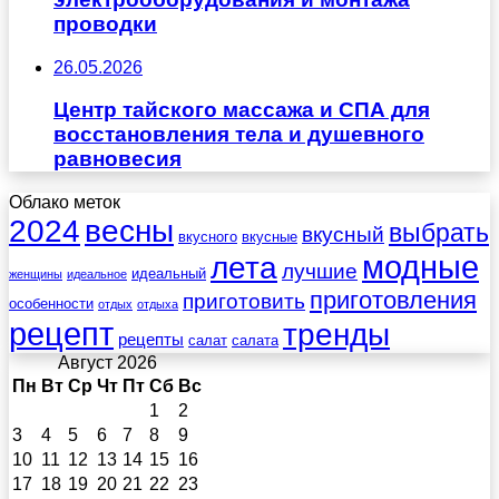
проводки
26.05.2026
Центр тайского массажа и СПА для
восстановления тела и душевного
равновесия
Облако меток
весны
2024
выбрать
вкусный
вкусного
вкусные
лета
модные
лучшие
идеальный
женщины
идеальное
приготовления
приготовить
особенности
отдых
отдыха
рецепт
тренды
рецепты
салат
салата
Август 2026
Пн
Вт
Ср
Чт
Пт
Сб
Вс
1
2
3
4
5
6
7
8
9
10
11
12
13
14
15
16
17
18
19
20
21
22
23