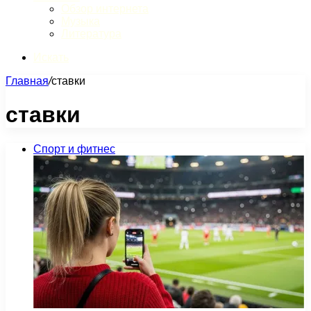
Обзор интернета
Музыка
Литература
Искать
Главная
/
ставки
ставки
Спорт и фитнес