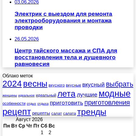
03.06.2026
Электрик с выездом для ремонта
электрооборудования и монтажа
проводки
26.05.2026
Центр тайского массажа и СПА для
восстановления тела и душевного
равновесия
Облако меток
весны
2024
выбрать
вкусный
вкусного
вкусные
лета
модные
лучшие
идеальный
женщины
идеальное
приготовления
приготовить
особенности
отдых
отдыха
рецепт
тренды
рецепты
салат
салата
Август 2026
Пн
Вт
Ср
Чт
Пт
Сб
Вс
1
2