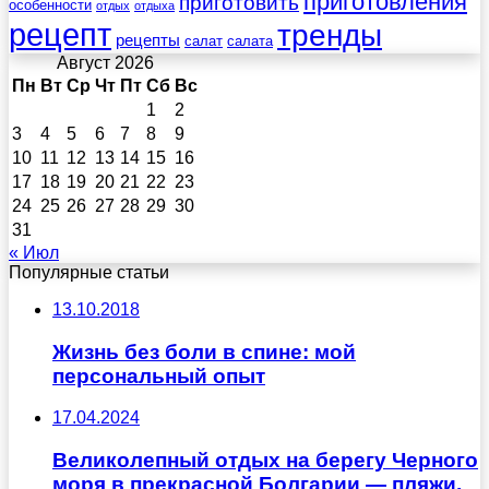
приготовления
приготовить
особенности
отдых
отдыха
рецепт
тренды
рецепты
салат
салата
Август 2026
Пн
Вт
Ср
Чт
Пт
Сб
Вс
1
2
3
4
5
6
7
8
9
10
11
12
13
14
15
16
17
18
19
20
21
22
23
24
25
26
27
28
29
30
31
« Июл
Популярные статьи
13.10.2018
Жизнь без боли в спине: мой
персональный опыт
17.04.2024
Великолепный отдых на берегу Черного
моря в прекрасной Болгарии — пляжи,