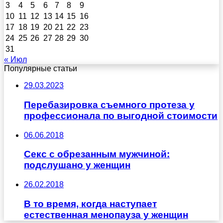
3
4
5
6
7
8
9
10
11
12
13
14
15
16
17
18
19
20
21
22
23
24
25
26
27
28
29
30
31
« Июл
Популярные статьи
29.03.2023
Перебазировка съемного протеза у
профессионала по выгодной стоимости
06.06.2018
Секс с обрезанным мужчиной:
подслушано у женщин
26.02.2018
В то время, когда наступает
естественная менопауза у женщин