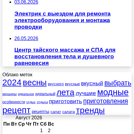
03.06.2026
Электрик с выездом для ремонта
электрооборудования и монтажа
проводки
26.05.2026
Центр тайского массажа и СПА для
восстановления тела и душевного
равновесия
Облако меток
весны
2024
выбрать
вкусный
вкусного
вкусные
лета
модные
лучшие
идеальный
женщины
идеальное
приготовления
приготовить
особенности
отдых
отдыха
рецепт
тренды
рецепты
салат
салата
Август 2026
Пн
Вт
Ср
Чт
Пт
Сб
Вс
1
2