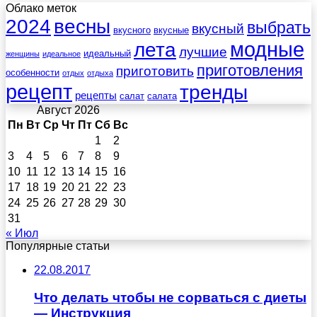
Облако меток
весны
2024
выбрать
вкусный
вкусного
вкусные
лета
модные
лучшие
идеальный
женщины
идеальное
приготовления
приготовить
особенности
отдых
отдыха
рецепт
тренды
рецепты
салат
салата
Август 2026
Пн
Вт
Ср
Чт
Пт
Сб
Вс
1
2
3
4
5
6
7
8
9
10
11
12
13
14
15
16
17
18
19
20
21
22
23
24
25
26
27
28
29
30
31
« Июл
Популярные статьи
22.08.2017
Что делать чтобы не сорваться с диеты
— Инструкция