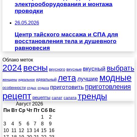
электрооборудования и монтажа
проводки
26.05.2026
Центр тайского массажа и СПА для
восстановления тела и душевного
равновесия
Облако меток
весны
2024
выбрать
вкусный
вкусного
вкусные
лета
модные
лучшие
идеальный
женщины
идеальное
приготовления
приготовить
особенности
отдых
отдыха
рецепт
тренды
рецепты
салат
салата
Август 2026
Пн
Вт
Ср
Чт
Пт
Сб
Вс
1
2
3
4
5
6
7
8
9
10
11
12
13
14
15
16