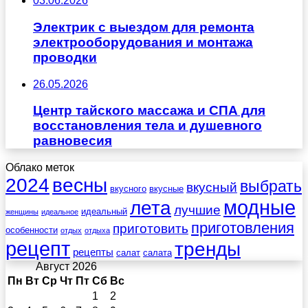
03.06.2026
Электрик с выездом для ремонта
электрооборудования и монтажа
проводки
26.05.2026
Центр тайского массажа и СПА для
восстановления тела и душевного
равновесия
Облако меток
весны
2024
выбрать
вкусный
вкусного
вкусные
лета
модные
лучшие
идеальный
женщины
идеальное
приготовления
приготовить
особенности
отдых
отдыха
рецепт
тренды
рецепты
салат
салата
Август 2026
Пн
Вт
Ср
Чт
Пт
Сб
Вс
1
2