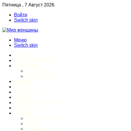
Пятница , 7 Август 2026
Войти
Switch skin
Меню
Switch skin
ГЛАВНАЯ
ДОМАШНИЙ БЫТ
ЗДОРОВЬЕ
Психология
Спорт и фитнес
ИНТИМ
КРАСОТА
МОДА И СТИЛЬ
ОТДЫХ
ПИТАНИЕ И ДИЕТЫ
ШОПИНГ
ПРОЧЕЕ
Обзор интернета
Музыка
Литература