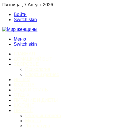
Пятница , 7 Август 2026
Войти
Switch skin
Меню
Switch skin
ГЛАВНАЯ
ДОМАШНИЙ БЫТ
ЗДОРОВЬЕ
Психология
Спорт и фитнес
ИНТИМ
КРАСОТА
МОДА И СТИЛЬ
ОТДЫХ
ПИТАНИЕ И ДИЕТЫ
ШОПИНГ
ПРОЧЕЕ
Обзор интернета
Музыка
Литература