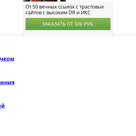
ючком
чения
ей