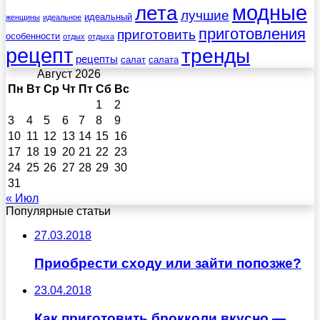
лета
модные
лучшие
идеальный
женщины
идеальное
приготовления
приготовить
особенности
отдых
отдыха
рецепт
тренды
рецепты
салат
салата
Август 2026
Пн
Вт
Ср
Чт
Пт
Сб
Вс
1
2
3
4
5
6
7
8
9
10
11
12
13
14
15
16
17
18
19
20
21
22
23
24
25
26
27
28
29
30
31
« Июл
Популярные статьи
27.03.2018
Приобрести сходу или зайти попозже?
23.04.2018
Как приготовить брокколи вкусно —