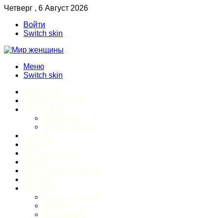
Четверг , 6 Август 2026
Войти
Switch skin
Меню
Switch skin
ГЛАВНАЯ
ДОМАШНИЙ БЫТ
ЗДОРОВЬЕ
Психология
Спорт и фитнес
ИНТИМ
КРАСОТА
МОДА И СТИЛЬ
ОТДЫХ
ПИТАНИЕ И ДИЕТЫ
ШОПИНГ
ПРОЧЕЕ
Обзор интернета
Музыка
Литература