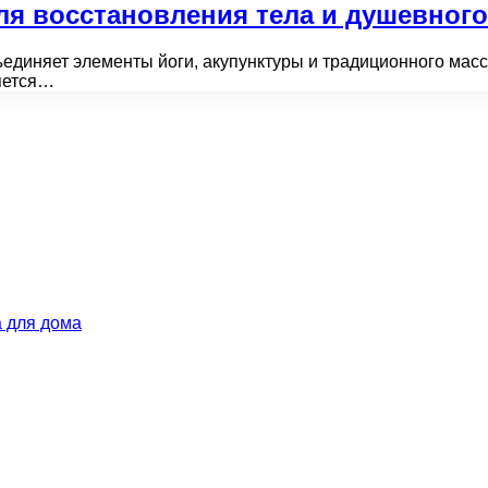
ля восстановления тела и душевног
ъединяет элементы йоги, акупунктуры и традиционного масс
яется…
 для дома