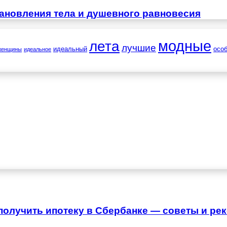
тановления тела и душевного равновесия
лета
модные
лучшие
идеальный
осо
женщины
идеальное
 получить ипотеку в Сбербанке — советы и ре