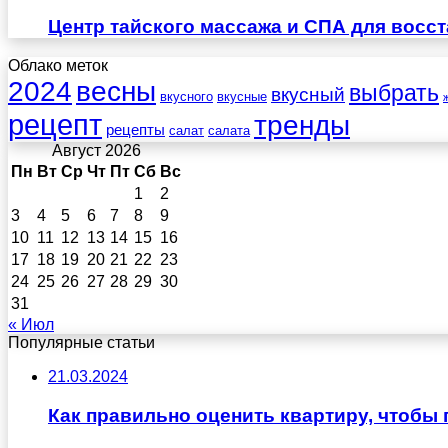
Центр тайского массажа и СПА для восс
Облако меток
весны
2024
выбрать
вкусный
вкусного
вкусные
рецепт
тренды
рецепты
салат
салата
Август 2026
Пн
Вт
Ср
Чт
Пт
Сб
Вс
1
2
3
4
5
6
7
8
9
10
11
12
13
14
15
16
17
18
19
20
21
22
23
24
25
26
27
28
29
30
31
« Июл
Популярные статьи
21.03.2024
Как правильно оценить квартиру, чтобы