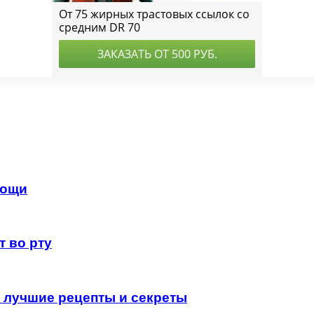
вощи
т во рту
 лучшие рецепты и секреты