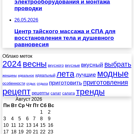
электрооборудования и монтажа
проводки
26.05.2026
Центр тайского массажа и СПА для
восстановления тела и душевного
равновесия
Облако меток
весны
2024
выбрать
вкусный
вкусного
вкусные
лета
модные
лучшие
идеальный
женщины
идеальное
приготовления
приготовить
особенности
отдых
отдыха
рецепт
тренды
рецепты
салат
салата
Август 2026
Пн
Вт
Ср
Чт
Пт
Сб
Вс
1
2
3
4
5
6
7
8
9
10
11
12
13
14
15
16
17
18
19
20
21
22
23