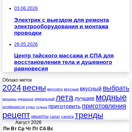
03.06.2026
Электрик с выездом для ремонта
электрооборудования и монтажа
проводки
26.05.2026
Центр тайского массажа и СПА для
восстановления тела и душевного
равновесия
Облако меток
весны
2024
выбрать
вкусный
вкусного
вкусные
лета
модные
лучшие
идеальный
женщины
идеальное
приготовления
приготовить
особенности
отдых
отдыха
рецепт
тренды
рецепты
салат
салата
Август 2026
Пн
Вт
Ср
Чт
Пт
Сб
Вс