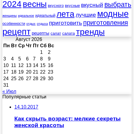
весны
2024
выбрать
вкусный
вкусного
вкусные
лета
модные
лучшие
идеальный
женщины
идеальное
приготовления
приготовить
особенности
отдых
отдыха
рецепт
тренды
рецепты
салат
салата
Август 2026
Пн
Вт
Ср
Чт
Пт
Сб
Вс
1
2
3
4
5
6
7
8
9
10
11
12
13
14
15
16
17
18
19
20
21
22
23
24
25
26
27
28
29
30
31
« Июл
Популярные статьи
14.10.2017
Как скрыть возраст: мелкие секреты
женской красоты