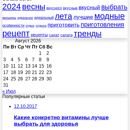
весны
2024
выбрать
вкусный
вкусного
вкусные
лета
модные
лучшие
идеальный
женщины
идеальное
приготовления
приготовить
особенности
отдых
отдыха
рецепт
тренды
рецепты
салат
салата
Август 2026
Пн
Вт
Ср
Чт
Пт
Сб
Вс
1
2
3
4
5
6
7
8
9
10
11
12
13
14
15
16
17
18
19
20
21
22
23
24
25
26
27
28
29
30
31
« Июл
Популярные статьи
12.10.2017
Какие конкретно витамины лучше
выбрать для здоровья