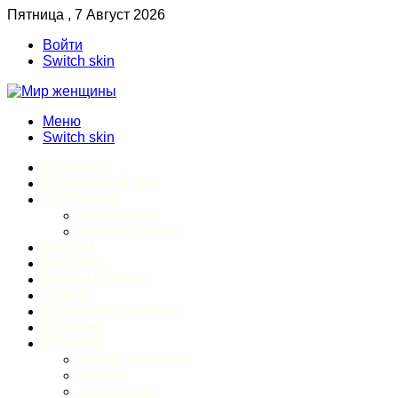
Пятница , 7 Август 2026
Войти
Switch skin
Меню
Switch skin
ГЛАВНАЯ
ДОМАШНИЙ БЫТ
ЗДОРОВЬЕ
Психология
Спорт и фитнес
ИНТИМ
КРАСОТА
МОДА И СТИЛЬ
ОТДЫХ
ПИТАНИЕ И ДИЕТЫ
ШОПИНГ
ПРОЧЕЕ
Обзор интернета
Музыка
Литература