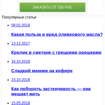
Популярные статьи
08.02.2018
Какая польза и вред оливкового масла?
13.12.2017
Кролик в сметане с грецкими орешками
16.10.2018
Сладкий манник на кефире
23.10.2018
Как побороть застенчивость — она
мешает жить
15.05.2018