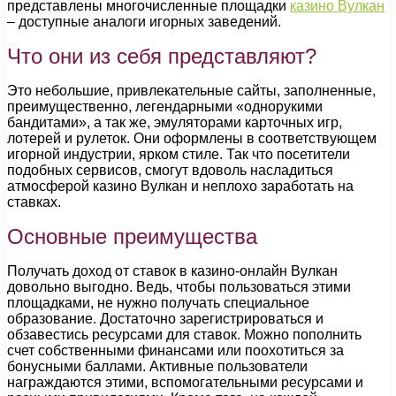
представлены многочисленные площадки
казино Вулкан
– доступные аналоги игорных заведений.
Что они из себя представляют?
Это небольшие, привлекательные сайты, заполненные,
преимущественно, легендарными «однорукими
бандитами», а так же, эмуляторами карточных игр,
лотерей и рулеток. Они оформлены в соответствующем
игорной индустрии, ярком стиле. Так что посетители
подобных сервисов, смогут вдоволь насладиться
атмосферой казино Вулкан и неплохо заработать на
ставках.
Основные преимущества
Получать доход от ставок в казино-онлайн Вулкан
довольно выгодно. Ведь, чтобы пользоваться этими
площадками, не нужно получать специальное
образование. Достаточно зарегистрироваться и
обзавестись ресурсами для ставок. Можно пополнить
счет собственными финансами или поохотиться за
бонусными баллами. Активные пользователи
награждаются этими, вспомогательными ресурсами и