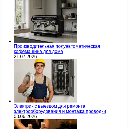
Производительная полуавтоматическая
кофемашина для дома
21.07.2026
Электрик с выездом для ремонта
электрооборудования и монтажа проводки
03.06.2026