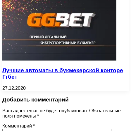
Лучшие автоматы в букмекерской конторе
Ггбет
27.12.2020
Добавить комментарий
Ваш адрес email не будет опубликован.
Обязательные
поля помечены
*
Комментарий
*