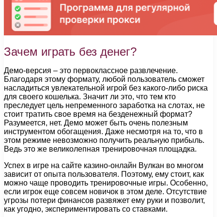
Зачем играть без денег?
Демо-версия – это первоклассное развлечение.
Благодаря этому формату, любой пользователь сможет
насладиться увлекательной игрой без какого-либо риска
для своего кошелька. Значит ли это, что тем кто
преследует цель непременного заработка на слотах, не
стоит тратить свое время на безденежный формат?
Разумеется, нет. Демо может быть очень полезным
инструментом обогащения. Даже несмотря на то, что в
этом режиме невозможно получить реальную прибыль.
Ведь это же великолепная тренировочная площадка.
Успех в игре на сайте казино-онлайн Вулкан во многом
зависит от опыта пользователя. Поэтому, ему стоит, как
можно чаще проводить тренировочные игры. Особенно,
если игрок еще совсем новичок в этом деле. Отсутствие
угрозы потери финансов развяжет ему руки и позволит,
как угодно, экспериментировать со ставками.