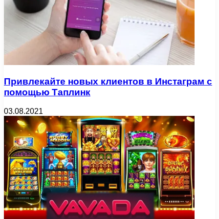
Привлекайте новых клиентов в Инстаграм с
помощью Таплинк
03.08.2021