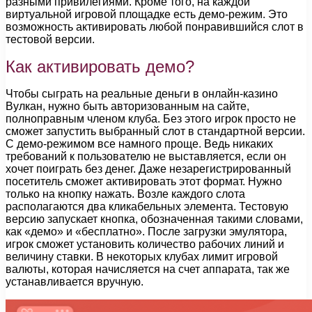
разными привилегиями. Кроме того, на каждой
виртуальной игровой площадке есть демо-режим. Это
возможность активировать любой понравившийся слот в
тестовой версии.
Как активировать демо?
Чтобы сыграть на реальные деньги в онлайн-казино
Вулкан, нужно быть авторизованным на сайте,
полноправным членом клуба. Без этого игрок просто не
сможет запустить выбранный слот в стандартной версии.
С демо-режимом все намного проще. Ведь никаких
требований к пользователю не выставляется, если он
хочет поиграть без денег. Даже незарегистрированный
посетитель сможет активировать этот формат. Нужно
только на кнопку нажать. Возле каждого слота
располагаются два кликабельных элемента. Тестовую
версию запускает кнопка, обозначенная такими словами,
как «демо» и «бесплатно». После загрузки эмулятора,
игрок сможет установить количество рабочих линий и
величину ставки. В некоторых клубах лимит игровой
валюты, которая начисляется на счет аппарата, так же
устанавливается вручную.