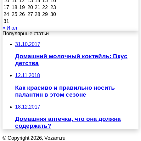
10
11
12
13
14
15
16
17
18
19
20
21
22
23
24
25
26
27
28
29
30
31
« Июл
Популярные статьи
31.10.2017
Домашний молочный коктейль: Вкус
детства
12.11.2018
Как красиво и правильно носить
палантин в этом сезоне
18.12.2017
Домашняя аптечка, что она должна
содержать?
© Copyright 2026, Vozam.ru