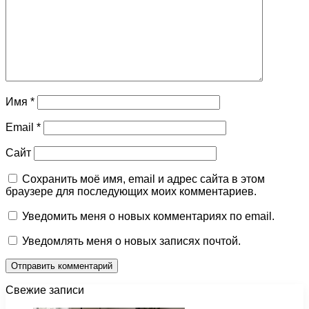
Имя
*
Email
*
Сайт
Сохранить моё имя, email и адрес сайта в этом
браузере для последующих моих комментариев.
Уведомить меня о новых комментариях по email.
Уведомлять меня о новых записях почтой.
Свежие записи