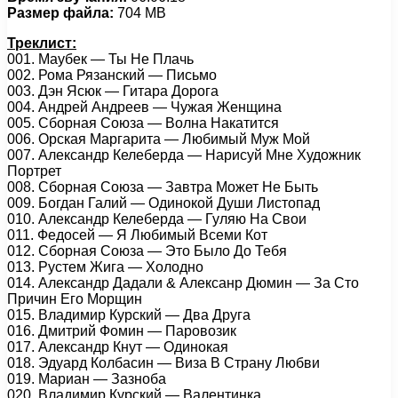
Размер файла:
704 MB
Треклист:
001. Маубек — Ты Не Плачь
002. Рома Рязанский — Письмо
003. Дэн Ясюк — Гитара Дорога
004. Андрей Андреев — Чужая Женщина
005. Сборная Союза — Волна Накатится
006. Орская Маргарита — Любимый Муж Мой
007. Александр Келеберда — Нарисуй Мне Художник
Портрет
008. Сборная Союза — Завтра Может Не Быть
009. Богдан Галий — Одинокой Души Листопад
010. Александр Келеберда — Гуляю На Свои
011. Федосей — Я Любимый Всеми Кот
012. Сборная Союза — Это Было До Тебя
013. Рустем Жига — Холодно
014. Александр Дадали & Алексанр Дюмин — За Сто
Причин Его Морщин
015. Владимир Курский — Два Друга
016. Дмитрий Фомин — Паровозик
017. Александр Кнут — Одинокая
018. Эдуард Колбасин — Виза В Страну Любви
019. Мариан — Зазноба
020. Владимир Курский — Валентинка