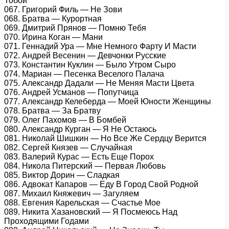
Тобой
067. Григорий Филь — Не Зови
068. Братва — Курортная
069. Дмитрий Прянов — Помню Тебя
070. Ирина Коган — Мани
071. Геннадий Ура — Мне Немного Фарту И Масти
072. Андрей Весенин — Девчонки Русские
073. Константин Куклин — Было Утром Сыро
074. Мариан — Песенка Веселого Палача
075. Александр Дадали — Не Меняя Масти Цвета
076. Андрей Усманов — Попутчица
077. Александр Келеберда — Моей Юности Женщины
078. Братва — За Братву
079. Олег Пахомов — В Бомбей
080. Александр Курган — Я Не Остаюсь
081. Николай Шишкин — Но Все Же Сердцу Верится
082. Сергей Князев — Случайная
083. Валерий Курас — Есть Еще Порох
084. Никола Питерский — Первая Любовь
085. Виктор Дорин — Сладкая
086. Адвокат Капаров — Еду В Город Свой Родной
087. Михаил Княжевич — Загуляем
088. Евгения Карельская — Счастье Мое
089. Никита Хазановский — Я Посмеюсь Над
Проходящими Годами