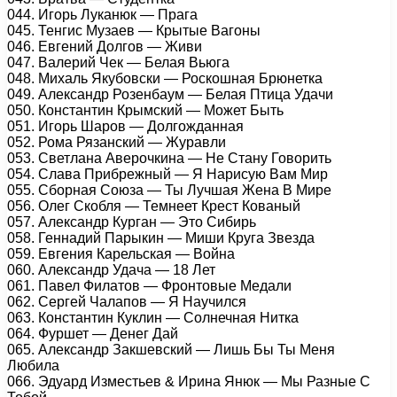
044. Игорь Луканюк — Прага
045. Тенгис Музаев — Крытые Вагоны
046. Евгений Долгов — Живи
047. Валерий Чек — Белая Вьюга
048. Михаль Якубовски — Роскошная Брюнетка
049. Александр Розенбаум — Белая Птица Удачи
050. Константин Крымский — Может Быть
051. Игорь Шаров — Долгожданная
052. Рома Рязанский — Журавли
053. Светлана Аверочкина — Не Стану Говорить
054. Слава Прибрежный — Я Нарисую Вам Мир
055. Сборная Союза — Ты Лучшая Жена В Мире
056. Олег Скобля — Темнеет Крест Кованый
057. Александр Курган — Это Сибирь
058. Геннадий Парыкин — Миши Круга Звезда
059. Евгения Карельская — Война
060. Александр Удача — 18 Лет
061. Павел Филатов — Фронтовые Медали
062. Сергей Чалапов — Я Научился
063. Константин Куклин — Солнечная Нитка
064. Фуршет — Денег Дай
065. Александр Закшевский — Лишь Бы Ты Меня
Любила
066. Эдуард Изместьев & Ирина Янюк — Мы Разные С