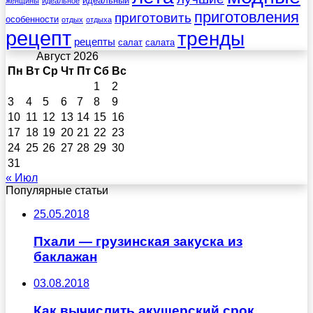
идеальный
женщины
идеальное
приготовления
приготовить
особенности
отдых
отдыха
рецепт
тренды
рецепты
салат
салата
Август 2026
Пн
Вт
Ср
Чт
Пт
Сб
Вс
1
2
3
4
5
6
7
8
9
10
11
12
13
14
15
16
17
18
19
20
21
22
23
24
25
26
27
28
29
30
31
« Июл
Популярные статьи
25.05.2018
Пхали — грузинская закуска из
баклажан
03.08.2018
Как вычислить акушерский срок