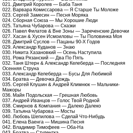
021. Дмитрий Королев — Баба Таня
022. Варвара Комиссарова — Я Старше Ты Моложе
023. Сергей Замесин — Песня Моряка
024. Сборная Союза — Мы Хорошие Люди
025. Татьяна Чубарова — Сказки
026. Павел Филатов & Вне Зоны — Зареченские Девочки
027. Хасан & Хусен Исмоиловы — Ты Половинка Моя
028. Дмитрий Суслов — Пацаны 90-Х Годов
029. Александр Куданов — Знаю
030. Никита Хазановкий — Осень Наступила
031. Рома Рязанский — Два По Пять
032. Таня Штерн & Александр Келеберда — Последняя
Осенняя Струна
033. Александр Келеберда — Бусы Для Любимой
034. Братва — Девочка Дождь
035. Сергей Клушин & Андрей Климнюк — Мальчики-
Мажоры
036. Майя Подольская — Грешная Любовь
037. Андрей Иванцов — Голос Твой Родной
038. Смирнов & Компания — Далеко Далеко
039. Татьяна Чубарова — Мосты
040. Любовь Шепилова — Сделай Что-Нибудь
041. Елена Ваенга — Мишина Песня
042. Владимир Тимофеев — Оба-На
043. Братва — Студентка