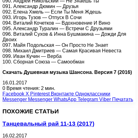
090. Андрей Никольский — Не Знаешь Ты
091. Александр Дюмин — Друзья
092. Елена Хмель — Если Ты Меня Ждешь
093. Игорь Тузов — Отпуск В Сочи
094. Виталий Кочетков — Вдохновение И Вино
095. Александр Туралин — Встречи С Друзьями
096. Виталий Сухов & Инна Бушмакина — Дожди Для
Двоих
097. Майя Подольская — Он Просто Не Знает
098. Михаил Дмитриев — Самая Красивая Невеста
099. Иван Кучин — Верба
100. Сборная Союза — Самообман
Скачать Душевная музыка Шансона. Версия 7 (2016)
16.01.2017
0
Время чтения: 2 мин.
Facebook
X
Pinterest
Вконтакте
Одноклассники
Messenger
Messenger
WhatsApp
Telegram
Viber
Печатать
ПОХОЖИЕ СТАТЬИ
Танцевальный рай 11-13 (2017)
16.02.2017