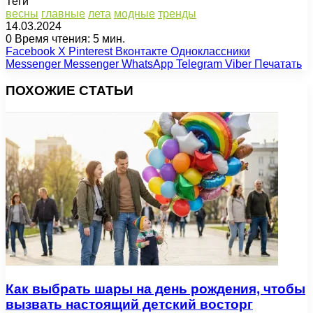
Теги
весны
главные
лета
модные
тренды
14.03.2024
0
Время чтения: 5 мин.
Facebook
X
Pinterest
Вконтакте
Одноклассники
Messenger
Messenger
WhatsApp
Telegram
Viber
Печатать
ПОХОЖИЕ СТАТЬИ
Как выбрать шары на день рождения, чтобы
вызвать настоящий детский восторг