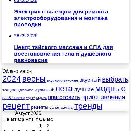
03.06.2026
Электрик с выездом для ремонта
электрооборудования и монтажа
проводки
26.05.2026
Центр тайского массажа и СПА для
восстановления тела и душевного
равновесия
Облако меток
весны
2024
выбрать
вкусный
вкусного
вкусные
лета
модные
лучшие
идеальный
женщины
идеальное
приготовления
приготовить
особенности
отдых
отдыха
рецепт
тренды
рецепты
салат
салата
Август 2026
Пн
Вт
Ср
Чт
Пт
Сб
Вс
1
2