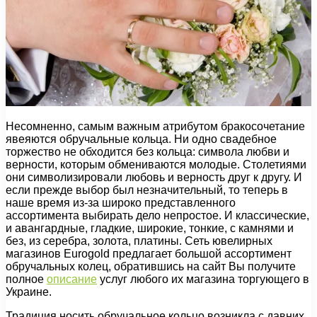
Несомненно, самым важным атрибутом бракосочетание
явеяются обручальные кольца. Ни одно свадебное
торжество не обходится без кольца: символа любви и
верности, которым обмениваются молодые. Столетиями
они символизировали любовь и верность друг к другу. И
если прежде выбор был незначительный, то теперь в
наше время из-за широко представленного
ассортимента выбирать дело непростое. И классические,
и авангардные, гладкие, широкие, тонкие, с камнями и
без, из серебра, золота, платины. Сеть ювелирных
магазинов Eurogold предлагает большой ассортимент
обручальных колец, обратившись на сайт Вы получите
полное
описание
услуг любого их магазина торгующего в
Украине.
Традиция носить обручальное кольцо возникла с давних