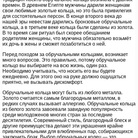
времен. В древнем Египте мужчины дарили женщинам
свои любимые золотые кольца, но это была привилегия
для состоятельных персон. В конце второго века до
нашей эры невестам дарились бронзовые обручальные
кольца, а в третьем веке кольца были сделаны из золота.
В то время сам ритуал был скорее обещанием
родителям женщины, что мужчина обязательно возьмёт
их дочь в жены и сможет позаботиться о ней.
Перед походом за обручальными кольцами, возникает
много вопросов. Это правильно, потому обручальное
кольцо вы выбираете на всю жизнь, один раз.
Необходимо учитывать, что носить его вы будете
ежедневно. Для этого оно на руке должно ощущаться
приятно, не вызывать дискомфорт.
Обручальные кольца могут быть из любого металла.
Золото считается самым благородным металлом, в
редких случаях вызывает аллергию. Обручальные кольца
из белого золота завоевали завидную популярность
среди молодоженов многих стран за последние
десятилетия. Современный стиль, благородный блеск и
другие преимущества делают эти украшения крайне
привлекательными для влюбленных пар, собирающихся
заключить брак. Выбор обручальных колец — это