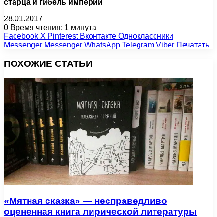
старца и гибель империи
28.01.2017
0
Время чтения: 1 минута
Facebook
X
Pinterest
Вконтакте
Одноклассники
Messenger
Messenger
WhatsApp
Telegram
Viber
Печатать
ПОХОЖИЕ СТАТЬИ
«Мятная сказка» — несправедливо
оцененная книга лирической литературы