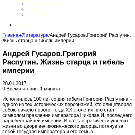
Обзор интернета
Музыка
Литература
Искать
Главная
/
Литература
/
Андрей Гусаров.Григорий Распутин.
Жизнь старца и гибель империи
Андрей Гусаров.Григорий
Распутин. Жизнь старца и гибель
империи
28.01.2017
0
Время чтения: 1 минута
Исполнилось 100 лет со дня гибели Григория Распутина –
одного из тех исторических персонажей, кто олицетворял
собою начало нового, тогда XX столетия, кто стал
символом правления императора Николая И, последнего
царя бескрайней империи. И кто так трагически ушел из
жизни во дворе великокняжеского дворца, потянув за
собой государя императора и его семью…