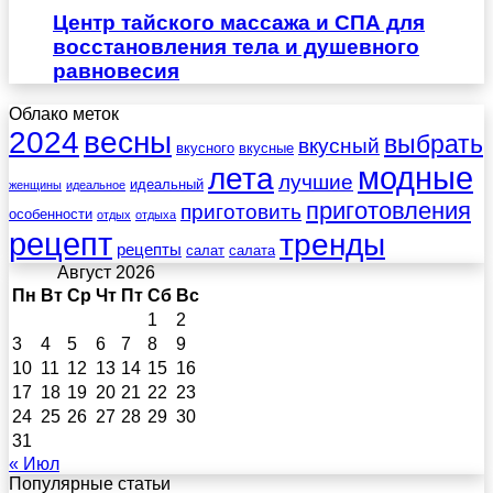
Центр тайского массажа и СПА для
восстановления тела и душевного
равновесия
Облако меток
весны
2024
выбрать
вкусный
вкусного
вкусные
лета
модные
лучшие
идеальный
женщины
идеальное
приготовления
приготовить
особенности
отдых
отдыха
рецепт
тренды
рецепты
салат
салата
Август 2026
Пн
Вт
Ср
Чт
Пт
Сб
Вс
1
2
3
4
5
6
7
8
9
10
11
12
13
14
15
16
17
18
19
20
21
22
23
24
25
26
27
28
29
30
31
« Июл
Популярные статьи