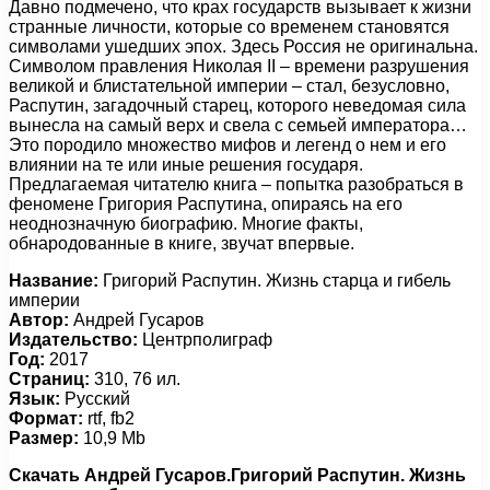
Давно подмечено, что крах государств вызывает к жизни
странные личности, которые со временем становятся
символами ушедших эпох. Здесь Россия не оригинальна.
Символом правления Николая II – времени разрушения
великой и блистательной империи – стал, безусловно,
Распутин, загадочный старец, которого неведомая сила
вынесла на самый верх и свела с семьей императора…
Это породило множество мифов и легенд о нем и его
влиянии на те или иные решения государя.
Предлагаемая читателю книга – попытка разобраться в
феномене Григория Распутина, опираясь на его
неоднозначную биографию. Многие факты,
обнародованные в книге, звучат впервые.
Название:
Григорий Распутин. Жизнь старца и гибель
империи
Автор:
Андрей Гусаров
Издательство:
Центрполиграф
Год:
2017
Страниц:
310, 76 ил.
Язык:
Русский
Формат:
rtf, fb2
Размер:
10,9 Mb
Скачать Андрей Гусаров.Григорий Распутин. Жизнь