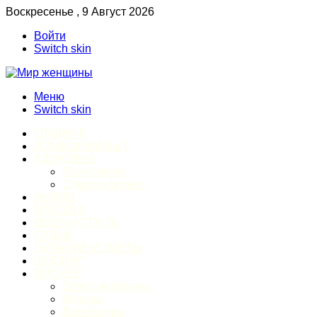
Воскресенье , 9 Август 2026
Войти
Switch skin
Меню
Switch skin
ГЛАВНАЯ
ДОМАШНИЙ БЫТ
ЗДОРОВЬЕ
Психология
Спорт и фитнес
ИНТИМ
КРАСОТА
МОДА И СТИЛЬ
ОТДЫХ
ПИТАНИЕ И ДИЕТЫ
ШОПИНГ
ПРОЧЕЕ
Обзор интернета
Музыка
Литература