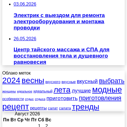
03.06.2026
Электрик с выездом для ремонта
электрооборудования и монтажа
проводки
26.05.2026
Центр тайского массажа и СПА для
восстановления тела и душевного
равновесия
Облако меток
весны
2024
выбрать
вкусный
вкусного
вкусные
лета
модные
лучшие
идеальный
женщины
идеальное
приготовления
приготовить
особенности
отдых
отдыха
рецепт
тренды
рецепты
салат
салата
Август 2026
Пн
Вт
Ср
Чт
Пт
Сб
Вс
1
2