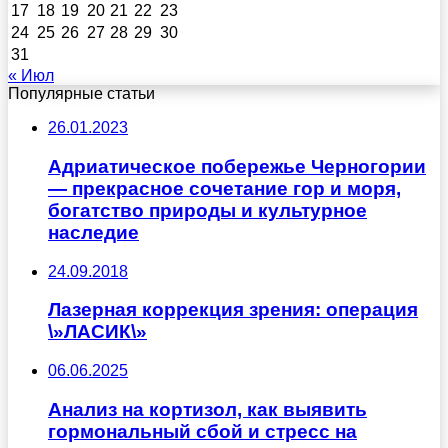
17
18
19
20
21
22
23
24
25
26
27
28
29
30
31
« Июл
Популярные статьи
26.01.2023
Адриатическое побережье Черногории
— прекрасное сочетание гор и моря,
богатство природы и культурное
наследие
24.09.2018
Лазерная коррекция зрения: операция
\»ЛАСИК\»
06.06.2025
Анализ на кортизол, как выявить
гормональный сбой и стресс на