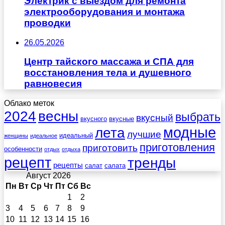
Электрик с выездом для ремонта
электрооборудования и монтажа
проводки
26.05.2026
Центр тайского массажа и СПА для
восстановления тела и душевного
равновесия
Облако меток
весны
2024
выбрать
вкусный
вкусного
вкусные
лета
модные
лучшие
идеальный
женщины
идеальное
приготовления
приготовить
особенности
отдых
отдыха
рецепт
тренды
рецепты
салат
салата
Август 2026
Пн
Вт
Ср
Чт
Пт
Сб
Вс
1
2
3
4
5
6
7
8
9
10
11
12
13
14
15
16