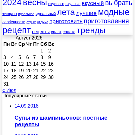
весны
2024
выбрать
вкусный
вкусного
вкусные
лета
модные
лучшие
идеальный
женщины
идеальное
приготовления
приготовить
особенности
отдых
отдыха
рецепт
тренды
рецепты
салат
салата
Август 2026
Пн
Вт
Ср
Чт
Пт
Сб
Вс
1
2
3
4
5
6
7
8
9
10
11
12
13
14
15
16
17
18
19
20
21
22
23
24
25
26
27
28
29
30
31
« Июл
Популярные статьи
14.09.2018
Супы из шампиньонов: постные
рецепты