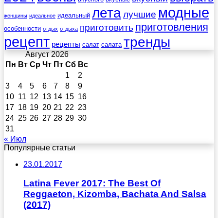
лета
модные
лучшие
идеальный
женщины
идеальное
приготовления
приготовить
особенности
отдых
отдыха
рецепт
тренды
рецепты
салат
салата
Август 2026
Пн
Вт
Ср
Чт
Пт
Сб
Вс
1
2
3
4
5
6
7
8
9
10
11
12
13
14
15
16
17
18
19
20
21
22
23
24
25
26
27
28
29
30
31
« Июл
Популярные статьи
23.01.2017
Latina Fever 2017: The Best Of
Reggaeton, Kizomba, Bachata And Salsa
(2017)