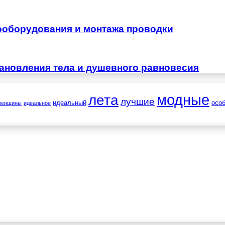
ооборудования и монтажа проводки
тановления тела и душевного равновесия
лета
модные
лучшие
идеальный
осо
женщины
идеальное