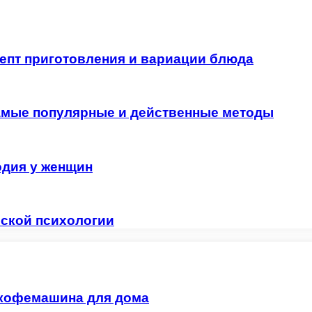
цепт приготовления и вариации блюда
самые популярные и действенные методы
одия у женщин
еской психологии
 кофемашина для дома