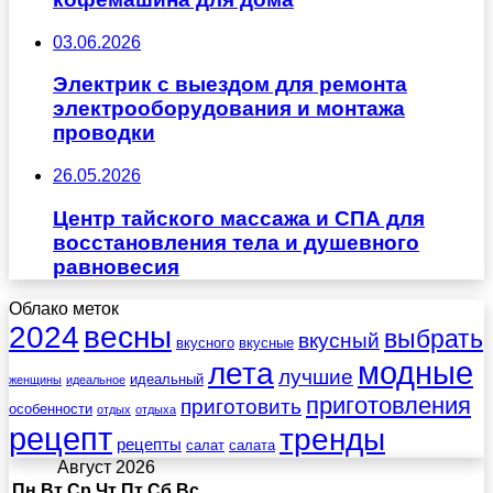
03.06.2026
Электрик с выездом для ремонта
электрооборудования и монтажа
проводки
26.05.2026
Центр тайского массажа и СПА для
восстановления тела и душевного
равновесия
Облако меток
весны
2024
выбрать
вкусный
вкусного
вкусные
лета
модные
лучшие
идеальный
женщины
идеальное
приготовления
приготовить
особенности
отдых
отдыха
рецепт
тренды
рецепты
салат
салата
Август 2026
Пн
Вт
Ср
Чт
Пт
Сб
Вс