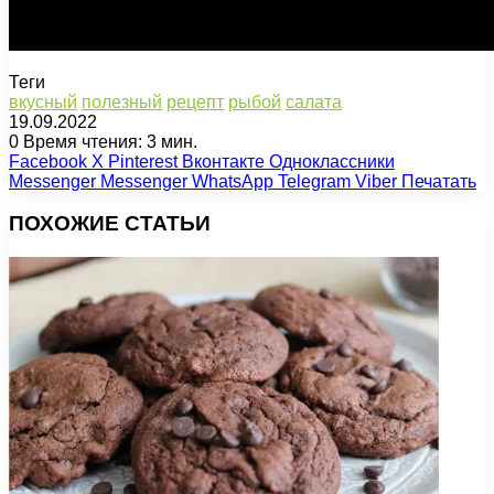
Теги
вкусный
полезный
рецепт
рыбой
салата
19.09.2022
0
Время чтения: 3 мин.
Facebook
X
Pinterest
Вконтакте
Одноклассники
Messenger
Messenger
WhatsApp
Telegram
Viber
Печатать
ПОХОЖИЕ СТАТЬИ