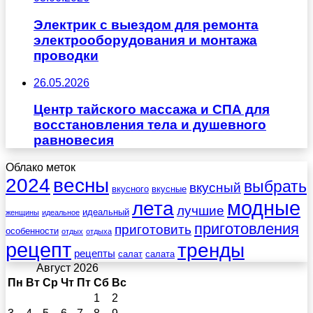
Электрик с выездом для ремонта
электрооборудования и монтажа
проводки
26.05.2026
Центр тайского массажа и СПА для
восстановления тела и душевного
равновесия
Облако меток
весны
2024
выбрать
вкусный
вкусного
вкусные
лета
модные
лучшие
идеальный
женщины
идеальное
приготовления
приготовить
особенности
отдых
отдыха
рецепт
тренды
рецепты
салат
салата
Август 2026
Пн
Вт
Ср
Чт
Пт
Сб
Вс
1
2