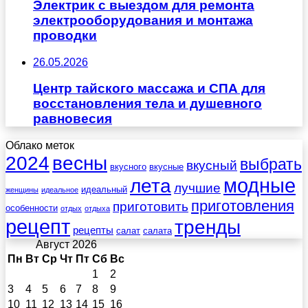
Электрик с выездом для ремонта
электрооборудования и монтажа
проводки
26.05.2026
Центр тайского массажа и СПА для
восстановления тела и душевного
равновесия
Облако меток
весны
2024
выбрать
вкусный
вкусного
вкусные
лета
модные
лучшие
идеальный
женщины
идеальное
приготовления
приготовить
особенности
отдых
отдыха
рецепт
тренды
рецепты
салат
салата
Август 2026
Пн
Вт
Ср
Чт
Пт
Сб
Вс
1
2
3
4
5
6
7
8
9
10
11
12
13
14
15
16