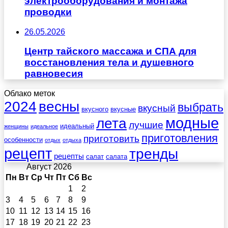
электрооборудования и монтажа
проводки
26.05.2026
Центр тайского массажа и СПА для
восстановления тела и душевного
равновесия
Облако меток
весны
2024
выбрать
вкусный
вкусного
вкусные
лета
модные
лучшие
идеальный
женщины
идеальное
приготовления
приготовить
особенности
отдых
отдыха
рецепт
тренды
рецепты
салат
салата
Август 2026
Пн
Вт
Ср
Чт
Пт
Сб
Вс
1
2
3
4
5
6
7
8
9
10
11
12
13
14
15
16
17
18
19
20
21
22
23