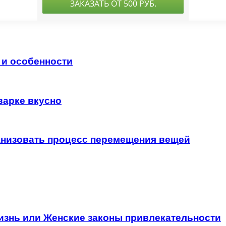
 и особенности
варке вкусно
анизовать процесс перемещения вещей
изнь или Женские законы привлекательности