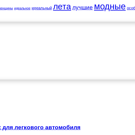
лета
модные
лучшие
идеальный
осо
женщины
идеальное
 для легкового автомобиля