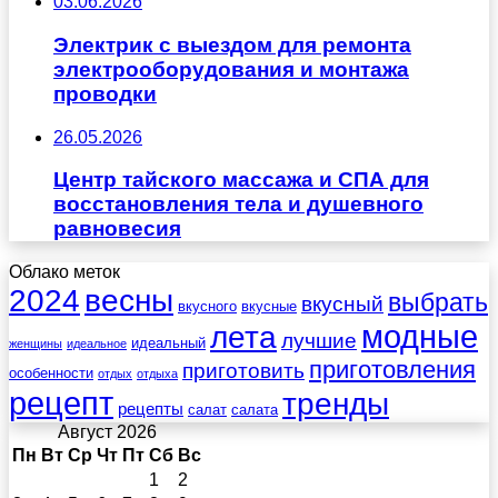
03.06.2026
Электрик с выездом для ремонта
электрооборудования и монтажа
проводки
26.05.2026
Центр тайского массажа и СПА для
восстановления тела и душевного
равновесия
Облако меток
весны
2024
выбрать
вкусный
вкусного
вкусные
лета
модные
лучшие
идеальный
женщины
идеальное
приготовления
приготовить
особенности
отдых
отдыха
рецепт
тренды
рецепты
салат
салата
Август 2026
Пн
Вт
Ср
Чт
Пт
Сб
Вс
1
2