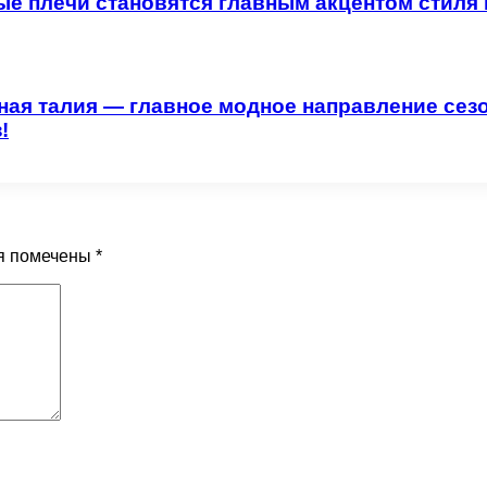
е плечи становятся главным акцентом стиля 
ая талия — главное модное направление сезо
!
я помечены
*