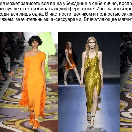
ия может зависеть вся ваша убеждение в себе лично, восп
аки лучше всего избирать индифферентные. Изысканный кро
одиться лишь одна. В частности, целиком и полностью закр
ияжем, значительными аксессуарами. Впечатляющее мягч