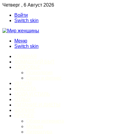
Четверг , 6 Август 2026
Войти
Switch skin
Меню
Switch skin
ГЛАВНАЯ
ДОМАШНИЙ БЫТ
ЗДОРОВЬЕ
Психология
Спорт и фитнес
ИНТИМ
КРАСОТА
МОДА И СТИЛЬ
ОТДЫХ
ПИТАНИЕ И ДИЕТЫ
ШОПИНГ
ПРОЧЕЕ
Обзор интернета
Музыка
Литература