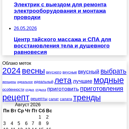
Электрик с выездом для ремонта
электрооборудования и монтажа
проводки
26.05.2026
Центр тайского массажа и СПА для
восстановления тела и душевного
равновесия
Облако меток
весны
2024
выбрать
вкусный
вкусного
вкусные
лета
модные
лучшие
идеальный
женщины
идеальное
приготовления
приготовить
особенности
отдых
отдыха
рецепт
тренды
рецепты
салат
салата
Август 2026
Пн
Вт
Ср
Чт
Пт
Сб
Вс
1
2
3
4
5
6
7
8
9