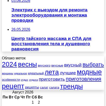
03.06.2026
Электрик с выездом для ремонта
электрооборудования и монтажа
проводки
26.05.2026
Центр тайского массажа и СПА для
восстановления тела и душевного
равновесия
Облако меток
весны
2024
выбрать
вкусный
вкусного
вкусные
лета
модные
лучшие
идеальный
женщины
идеальное
приготовления
приготовить
особенности
отдых
отдыха
рецепт
тренды
рецепты
салат
салата
Август 2026
Пн
Вт
Ср
Чт
Пт
Сб
Вс
1
2