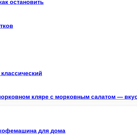
как остановить
стков
 классический
морковном кляре с морковным салатом — вкус
 кофемашина для дома