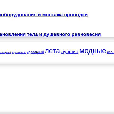
ооборудования и монтажа проводки
тановления тела и душевного равновесия
лета
модные
лучшие
идеальный
осо
женщины
идеальное