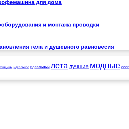
 кофемашина для дома
ооборудования и монтажа проводки
тановления тела и душевного равновесия
лета
модные
лучшие
идеальный
осо
женщины
идеальное