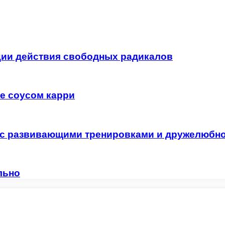
ции действия свободных радикалов
е соусом карри
ет с развивающими тренировками и дружелюбн
льно