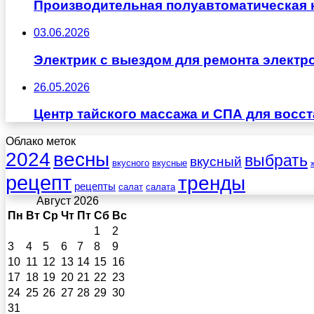
Производительная полуавтоматическая
03.06.2026
Электрик с выездом для ремонта электр
26.05.2026
Центр тайского массажа и СПА для восс
Облако меток
весны
2024
выбрать
вкусный
вкусного
вкусные
рецепт
тренды
рецепты
салат
салата
Август 2026
Пн
Вт
Ср
Чт
Пт
Сб
Вс
1
2
3
4
5
6
7
8
9
10
11
12
13
14
15
16
17
18
19
20
21
22
23
24
25
26
27
28
29
30
31