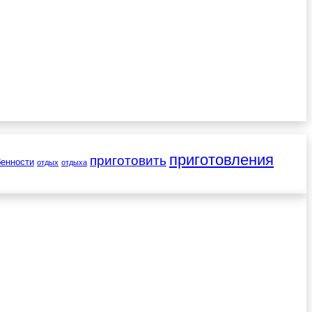
приготовления
приготовить
бенности
отдых
отдыха