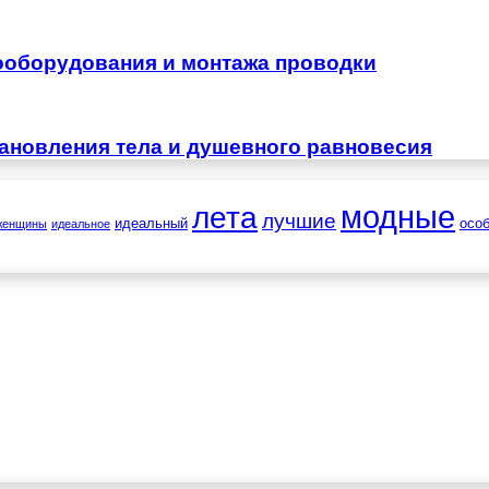
ооборудования и монтажа проводки
тановления тела и душевного равновесия
лета
модные
лучшие
идеальный
осо
женщины
идеальное