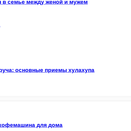
 в семье между женой и мужем
а
руча: основные приемы хулахупа
 кофемашина для дома