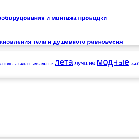
ооборудования и монтажа проводки
тановления тела и душевного равновесия
лета
модные
лучшие
идеальный
осо
женщины
идеальное