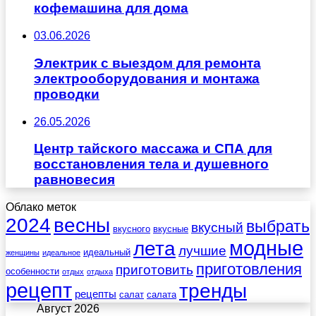
кофемашина для дома
03.06.2026
Электрик с выездом для ремонта
электрооборудования и монтажа
проводки
26.05.2026
Центр тайского массажа и СПА для
восстановления тела и душевного
равновесия
Облако меток
весны
2024
выбрать
вкусный
вкусного
вкусные
лета
модные
лучшие
идеальный
женщины
идеальное
приготовления
приготовить
особенности
отдых
отдыха
рецепт
тренды
рецепты
салат
салата
Август 2026