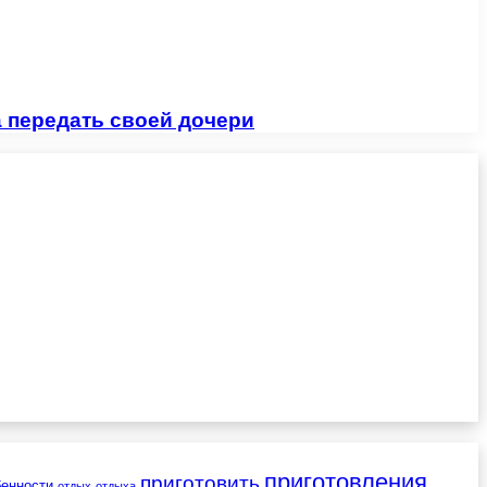
 передать своей дочери
приготовления
приготовить
бенности
отдых
отдыха