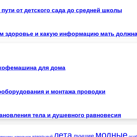
пути от детского сада до средней школы
ем здоровье и какую информацию мать должна
 кофемашина для дома
ооборудования и монтажа проводки
тановления тела и душевного равновесия
лета
модные
лучшие
идеальный
осо
женщины
идеальное