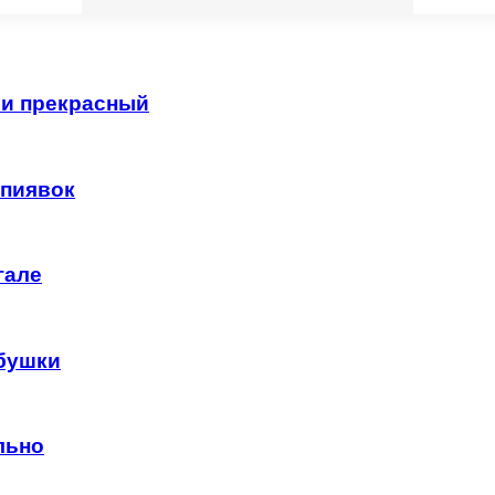
 и прекрасный
 пиявок
гале
абушки
льно