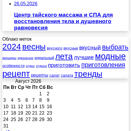
26.05.2026
Центр тайского массажа и СПА для
восстановления тела и душевного
равновесия
Облако меток
весны
2024
выбрать
вкусный
вкусного
вкусные
лета
модные
лучшие
идеальный
женщины
идеальное
приготовления
приготовить
особенности
отдых
отдыха
рецепт
тренды
рецепты
салат
салата
Август 2026
Пн
Вт
Ср
Чт
Пт
Сб
Вс
1
2
3
4
5
6
7
8
9
10
11
12
13
14
15
16
17
18
19
20
21
22
23
24
25
26
27
28
29
30
31