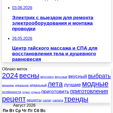
03.06.2026
Электрик с выездом для ремонта
электрооборудования и монтажа
проводки
26.05.2026
Центр тайского массажа и СПА для
восстановления тела и душевного
равновесия
Облако меток
весны
2024
выбрать
вкусный
вкусного
вкусные
лета
модные
лучшие
идеальный
женщины
идеальное
приготовления
приготовить
особенности
отдых
отдыха
рецепт
тренды
рецепты
салат
салата
Август 2026
Пн
Вт
Ср
Чт
Пт
Сб
Вс