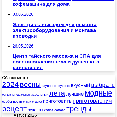
кофемашина для дома
03.06.2026
Электрик с выездом для ремонта
электрооборудования и монтажа
проводки
26.05.2026
Центр тайского массажа и СПА для
восстановления тела и душевного
равновесия
Облако меток
весны
2024
выбрать
вкусный
вкусного
вкусные
лета
модные
лучшие
идеальный
женщины
идеальное
приготовления
приготовить
особенности
отдых
отдыха
рецепт
тренды
рецепты
салат
салата
Август 2026