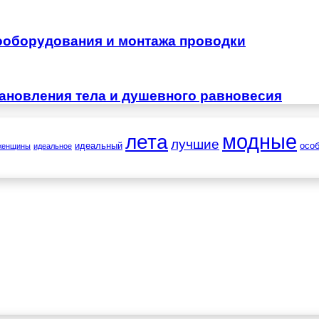
ооборудования и монтажа проводки
тановления тела и душевного равновесия
лета
модные
лучшие
идеальный
осо
женщины
идеальное