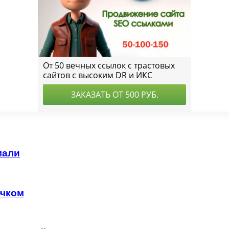
мали
ючком